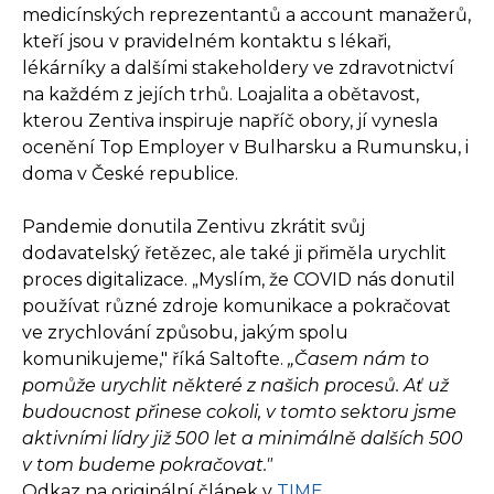
medicínských reprezentantů a account manažerů,
kteří jsou v pravidelném kontaktu s lékaři,
lékárníky a dalšími stakeholdery ve zdravotnictví
na každém z jejích trhů. Loajalita a obětavost,
kterou Zentiva inspiruje napříč obory, jí vynesla
ocenění Top Employer v Bulharsku a Rumunsku, i
doma v České republice.
Pandemie donutila Zentivu zkrátit svůj
dodavatelský řetězec, ale také ji přiměla urychlit
proces digitalizace. „Myslím, že COVID nás donutil
používat různé zdroje komunikace a pokračovat
ve zrychlování způsobu, jakým spolu
komunikujeme," říká Saltofte.
„Časem nám to
pomůže urychlit některé z našich procesů. Ať už
budoucnost přinese cokoli, v tomto sektoru jsme
aktivními lídry již 500 let a minimálně dalších 500
v tom budeme pokračovat."
Odkaz na originální článek v
TIME