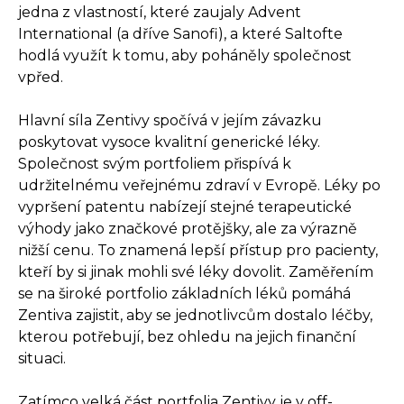
jedna z vlastností, které zaujaly Advent
International (a dříve Sanofi), a které Saltofte
hodlá využít k tomu, aby poháněly společnost
vpřed.
Hlavní síla Zentivy spočívá v jejím závazku
poskytovat vysoce kvalitní generické léky.
Společnost svým portfoliem přispívá k
udržitelnému veřejnému zdraví v Evropě. Léky po
vypršení patentu nabízejí stejné terapeutické
výhody jako značkové protějšky, ale za výrazně
nižší cenu. To znamená lepší přístup pro pacienty,
kteří by si jinak mohli své léky dovolit. Zaměřením
se na široké portfolio základních léků pomáhá
Zentiva zajistit, aby se jednotlivcům dostalo léčby,
kterou potřebují, bez ohledu na jejich finanční
situaci.
Zatímco velká část portfolia Zentivy je v off-