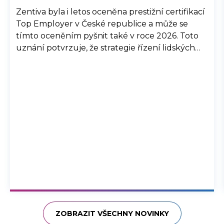
Zentiva byla i letos oceněna prestižní certifikací
Top Employer v České republice a může se
tímto oceněním pyšnit také v roce 2026. Toto
uznání potvrzuje, že strategie řízení lidských
zdrojů společnosti Zentiva, její interní procesy a
komunikace, společně se snahou o well-being,
diverzitu a inkluzi, jsou na vysoké úrovni a
přispívají ke spokojenosti zaměstnanců.
ZOBRAZIT VŠECHNY NOVINKY