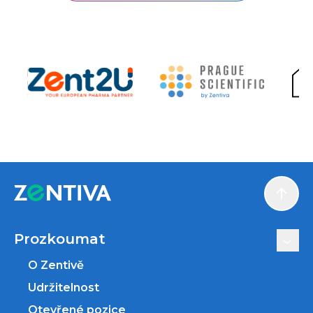
Scroll
Prozkoumat
O Zentivě
Udržitelnost
Otevřené pozice