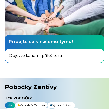
Přidejte se k našemu týmu!
Objevte kariérní příležitosti.
Pobočky Zentivy
TYP POBOČKY
Vše
Kanceláře Zentiva
Výrobní závod