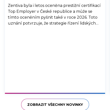
Zentiva byla i letos oceněna prestižní certifikací
Top Employer v České republice a může se
tímto oceněním pyšnit také v roce 2026. Toto
uznání potvrzuje, že strategie řízení lidských
zdrojů společnosti Zentiva, její interní procesy a
komunikace, společně se snahou o well-being,
diverzitu a inkluzi, jsou na vysoké úrovni a
přispívají ke spokojenosti zaměstnanců.
ZOBRAZIT VŠECHNY NOVINKY