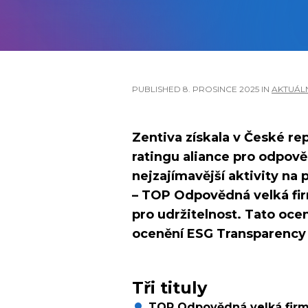
PUBLISHED
8. PROSINCE 2025
IN
AKTUÁLN
Zentiva získala v České rep
ratingu aliance pro odpově
nejzajímavější aktivity na 
– TOP Odpovědná velká fi
pro udržitelnost. Tato oce
ocenění ESG Transparency
Tři tituly
TOP Odpovědná velká fir