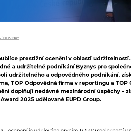
Í NOVINKY
ublice prestižní ocenění v oblasti udržitelnosti
dné a udržitelné podnikání Byznys pro společn
poli udržitelného a odpovědného podnikání, získ
rma, TOP Odpovědná firma v reportingu a TOP 
nění doplňují nedávné mezinárodní úspěchy – zl
 Award 2025 udělované EUPD Group.
ma
– ocenění je udělováno prvním TOP30 společností v r