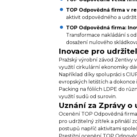
TOP Odpovědná firma v re
aktivit odpovědného a udrži
TOP Odpovědná firma: Inov
Transformace nakládání s odp
dosažení nulového skládková
Inovace pro udržite
Pražský výrobní závod Zentivy v
využití cirkulární ekonomiky d
Například díky spolupráci s CI
evropských letištích a dokonce 
Packing na fóliích LDPE do růz
využití sudů od surovin.
Uznání za Zprávy o 
Ocenění TOP Odpovědná firma v 
pro udržitelný zítřek a přináší
postupů napříč aktivitami spole
Prestižní ocenění TOP Odpověd