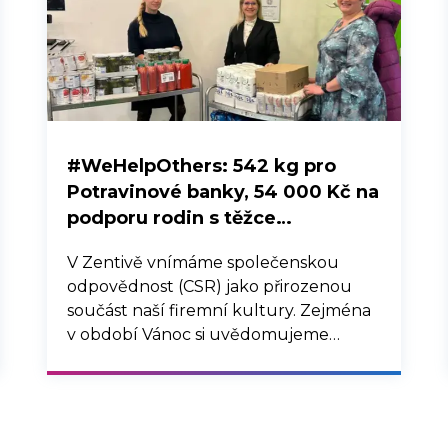
#WeHelpOthers: 542 kg pro
Potravinové banky, 54 000 Kč na
podporu rodin s těžce
nemocnými dětmi a 44 krabic
V Zentivě vnímáme společenskou
dárků do dětských domovů
odpovědnost (CSR) jako přirozenou
součást naší firemní kultury. Zejména
v období Vánoc si uvědomujeme
důležitost solidarity a pomoci
potřebným. I letos jsme proto
realizovali tradiční charitativní aktivity v
rámci iniciativy #WeHelpOthers, jejichž