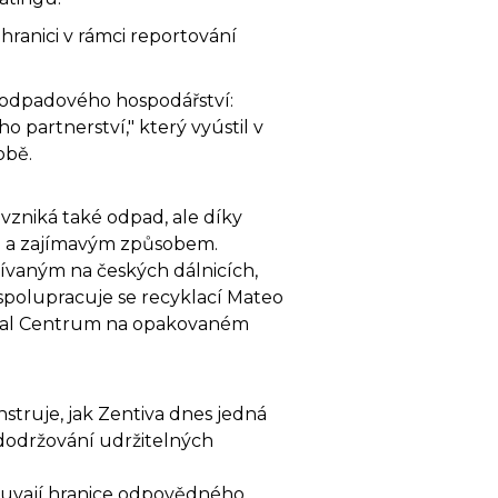
hranici v rámci reportování
e odpadového hospodářství:
 partnerství," který vyústil v
obě.
 vzniká také odpad, ale díky
ím a zajímavým způsobem.
žívaným na českých dálnicích,
 spolupracuje se recyklací Mateo
 Obal Centrum na opakovaném
truje, jak Zentiva dnes jedná
 dodržování udržitelných
ouvají hranice odpovědného