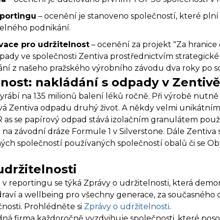
portingu
– ocenění je stanoveno společností, které plní 
telného podnikání.
ace pro udržitelnost
– ocenění za projekt "Za hranic
ady ve společnosti Zentiva prostřednictvím strategického
ní z našeho pražského výrobního závodu dva roky po s
lnost: nakládání s odpady v Zentivě
yrábí na 135 milionů balení léků ročně. Při výrobě nutně
ává Zentiva odpadu druhý život. A někdy velmi unikátn
UR as se papírový odpad stává izolačním granulátem pou
i na závodní dráze Formule 1 v Silverstone. Dále Zentiva
ných společností používaných společností obalů či se
udržitelnosti
reportingu se týká Zprávy o udržitelnosti, která demons
 zdraví a wellbeing pro všechny generace, za současného
čnosti. Prohlédněte si
Zprávy o udržitelnosti
.
ná firma každoročně vyzdvihuje společnosti, které pos