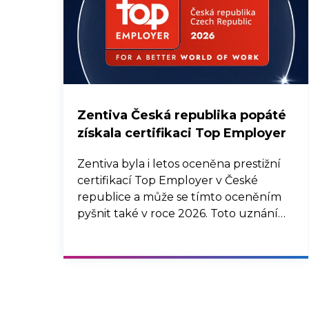
Zentiva Česká republika popáté
získala certifikaci Top Employer
Zentiva byla i letos oceněna prestižní
certifikací Top Employer v České
republice a může se tímto oceněním
pyšnit také v roce 2026. Toto uznání
potvrzuje, že strategie řízení lidských
zdrojů společnosti Zentiva, její interní
procesy a komunikace, společně se
snahou o well-being, diverzitu a
inkluzi, jsou na vysoké úrovni a