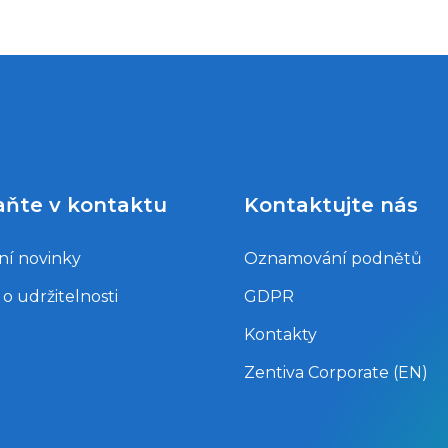
cílem je podpora rodin nemocných
dětí, dětí z dětských domovů, lidí v
materiální nouzi a onkologických
pacientů.
aňte v kontaktu
Kontaktujte nás
ní novinky
Oznamování podnětů
o udržitelnosti
GDPR
Kontakty
Zentiva Corporate (EN)