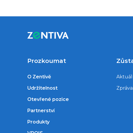
přispívají ke spokojenosti zaměstnanců.
Prozkoumat
Zůst
O Zentivě
Aktuál
Udržitelnost
Zpráva 
Otevřené pozice
Partnerství
Produkty