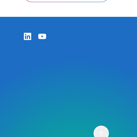
Zentiva LinkedIn
Zentiva YouTube
Scroll to top