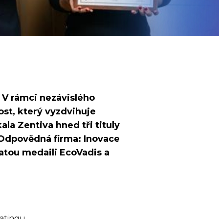
. V rámci nezávislého
ost, který vyzdvihuje
ala Zentiva hned tři tituly
Odpovědná firma: Inovace
atou medaili EcoVadis a
atingu.