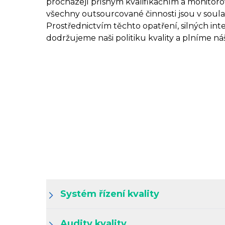
procházejí přísným kvalifikačním a monitoro
všechny outsourcované činnosti jsou v soula
Prostřednictvím těchto opatření, silných in
dodržujeme naši politiku kvality a plníme n
Systém řízení kvality
Audity kvality