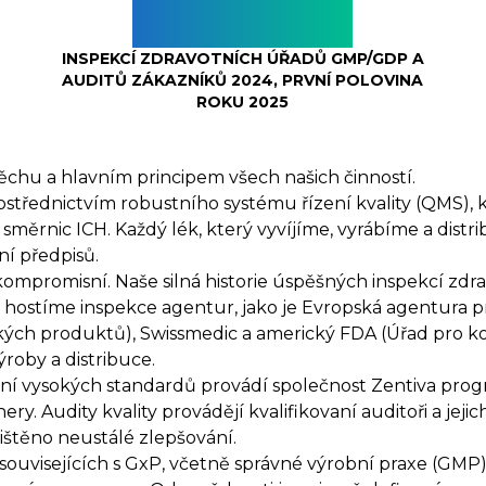
28+10
INSPEKCÍ ZDRAVOTNÍCH ÚŘADŮ GMP/GDP A
AUDITŮ ZÁKAZNÍKŮ 2024, PRVNÍ POLOVINA
ROKU 2025
ěchu a hlavním principem všech našich činností.
ostřednictvím robustního systému řízení kvality (QMS),
směrnic ICH. Každý lék, který vyvíjíme, vyrábíme a dis
ní předpisů.
ekompromisní. Naše silná historie úspěšných inspekcí zd
 hostíme inspekce agentur, jako je Evropská agentura p
ckých produktů), Swissmedic a americký FDA (Úřad pro kon
ýroby a distribuce.
 vysokých standardů provádí společnost Zentiva program
ery. Audity kvality provádějí kvalifikovaní auditoři a jej
ištěno neustálé zlepšování.
 souvisejících s GxP, včetně správné výrobní praxe (GMP)