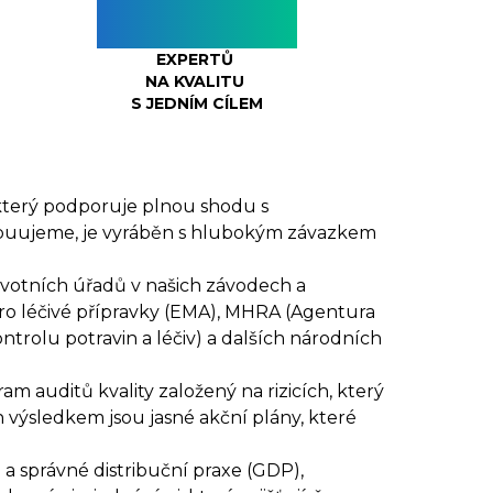
>600
EXPERTŮ
NA KVALITU
S JEDNÍM CÍLEM
 který podporuje plnou shodu s
tribuujeme, je vyráběn s hlubokým závazkem
ravotních úřadů v našich závodech a
ro léčivé přípravky (EMA), MHRA (Agentura
trolu potravin a léčiv) a dalších národních
 auditů kvality založený na rizicích, který
ich výsledkem jsou jasné akční plány, které
 a správné distribuční praxe (GDP),