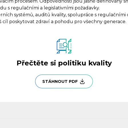
vacím procesem. Odpovědnosti jsou jasně definovány smlu
du s regulačními a legislativními požadavky.
terních systémů, auditů kvality, spolupráce s regulační
áš cíl poskytovat zdraví a pohodu pro všechny generace.
Přečtěte si politiku kvality
STÁHNOUT PDF