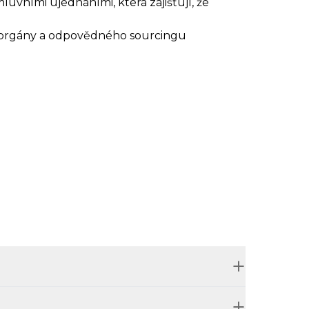
vními ujednáními, která zajišťují, že
mi orgány a odpovědného sourcingu