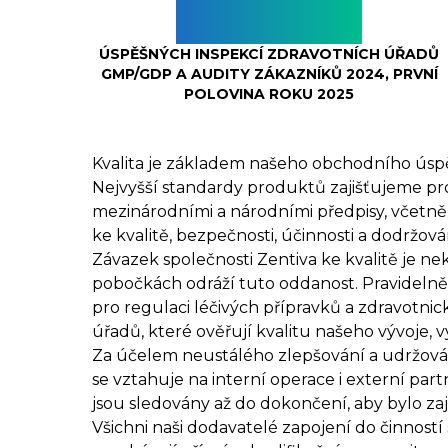
100%
ÚSPĚŠNÝCH INSPEKCÍ ZDRAVOTNÍCH ÚŘADŮ
GMP/GDP A AUDITY ZÁKAZNÍKŮ 2024, PRVNÍ
POLOVINA ROKU 2025
Kvalita je základem našeho obchodního úsp
Nejvyšší standardy produktů zajišťujeme pr
mezinárodními a národními předpisy, včetně 
ke kvalitě, bezpečnosti, účinnosti a dodržová
Závazek společnosti Zentiva ke kvalitě je n
pobočkách odráží tuto oddanost. Pravidelně
pro regulaci léčivých přípravků a zdravotni
úřadů, které ověřují kvalitu našeho vývoje, v
Za účelem neustálého zlepšování a udržování
se vztahuje na interní operace i externí partn
jsou sledovány až do dokončení, aby bylo zaj
Všichni naši dodavatelé zapojení do činností