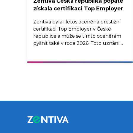
Zentiva Česká republika popáté
získala certifikaci Top Employer
Zentiva byla i letos oceněna prestižní
certifikací Top Employer v České
republice a může se tímto oceněním
pyšnit také v roce 2026. Toto uznání
potvrzuje, že strategie řízení lidských
zdrojů společnosti Zentiva, její interní
procesy a komunikace, společně se
snahou o well-being, diverzitu a
inkluzi, jsou na vysoké úrovni a
přispívají ke spokojenosti zaměstnanců.