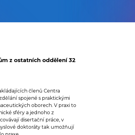
kům z ostatních oddělení 32
kládajících členů Centra
dělání spojené s praktickými
aceutických oborech. V praxi to
ické sféry a jednoho z
vávají disertační práce, v
yslové doktoráty tak umožňují
o praxe.