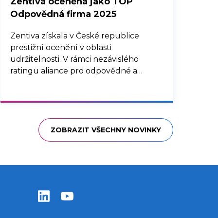
Zentiva oceněna jako TOP
Odpovědná firma 2025
Zentiva získala v České republice
prestižní ocenění v oblasti
udržitelnosti. V rámci nezávislého
ratingu aliance pro odpovědné a
udržitelné podnikání Byznys pro
společnost, který vyzdvihuje
nejzajímavější aktivity na poli
udržitelného a odpovědného
podnikání, získala Zentiva hned tři
ZOBRAZIT VŠECHNY NOVINKY
tituly – TOP Odpovědná velká firma,
TOP Odpovědná firma v reportingu a
TOP Odpovědná firma: Inovace pro
udržitelnost. Tato ocenění doplňují
nedávné mezinárodní úspěchy –
Zentiva LinkedIn
Zentiva YouTube
zlatou medaili EcoVadis a ocenění ESG
Transparency Award 2025 udělované