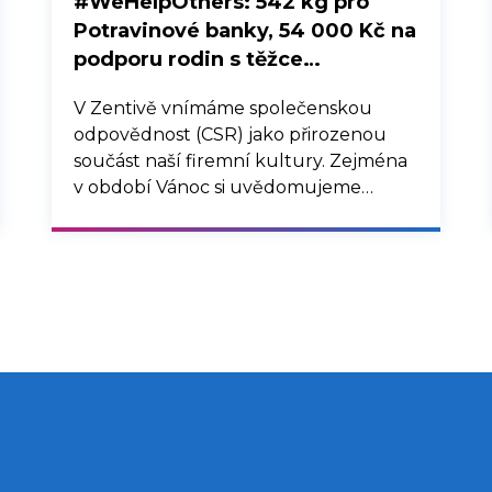
#WeHelpOthers: 542 kg pro
Potravinové banky, 54 000 Kč na
podporu rodin s těžce
nemocnými dětmi a 44 krabic
V Zentivě vnímáme společenskou
dárků do dětských domovů
odpovědnost (CSR) jako přirozenou
součást naší firemní kultury. Zejména
v období Vánoc si uvědomujeme
důležitost solidarity a pomoci
potřebným. I letos jsme proto
realizovali tradiční charitativní aktivity v
rámci iniciativy #WeHelpOthers, jejichž
cílem je podpora rodin nemocných
dětí, dětí z dětských domovů, lidí v
materiální nouzi a onkologických
pacientů.