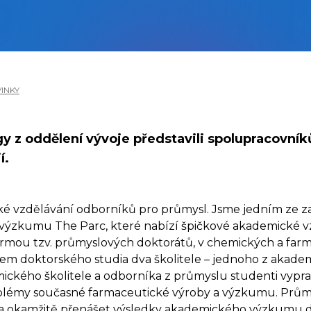
INKY
gy z oddělení vývoje představili spolupracovní
í.
é vzdělávání odborníků pro průmysl. Jsme jedním ze za
ýzkumu The Parc, které nabízí špičkové akademické vz
ormou tzv. průmyslových doktorátů, v chemických a farm
em doktorského studia dva školitele – jednoho z akadem
kého školitele a odborníka z průmyslu studenti vypraco
roblémy současné farmaceutické výroby a výzkumu. Prům
 a okamžitě přenášet výsledky akademického výzkumu d