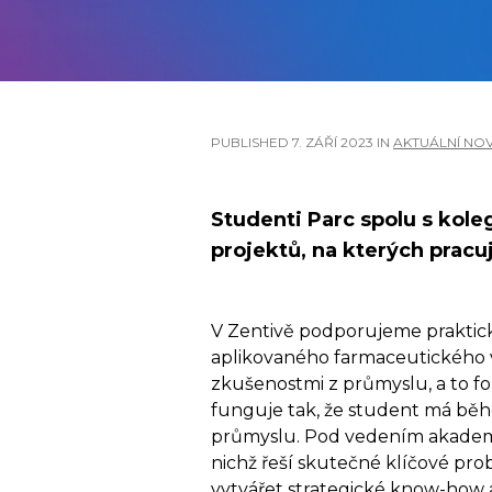
PUBLISHED
7. ZÁŘÍ 2023
IN
AKTUÁLNÍ NOV
Studenti Parc spolu s kole
projektů, na kterých pracuj
V Zentivě podporujeme praktick
aplikovaného farmaceutického v
zkušenostmi z průmyslu, a to f
funguje tak, že student má běh
průmyslu. Pod vedením akademic
nichž řeší skutečné klíčové p
vytvářet strategické know-how