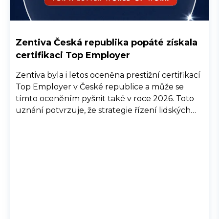
Zentiva Česká republika popáté získala
certifikaci Top Employer
Zentiva byla i letos oceněna prestižní certifikací
Top Employer v České republice a může se
tímto oceněním pyšnit také v roce 2026. Toto
uznání potvrzuje, že strategie řízení lidských
zdrojů společnosti Zentiva, její interní procesy a
komunikace, společně se snahou o well-being,
diverzitu a inkluzi, jsou na vysoké úrovni a
přispívají ke spokojenosti zaměstnanců.