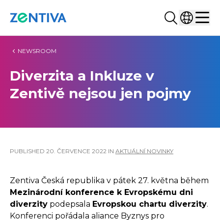
Vyhledat...
Vyberte z
Zentiva
Men
NEWSROOM
Diverzita a Inkluze v
Zentivě nejsou jen pojmy
PUBLISHED
20. ČERVENCE 2022
IN
AKTUÁLNÍ NOVINKY
Zentiva Česká republika v pátek 27. května během
Mezinárodní konference k Evropskému dni
diverzity
podepsala
Evropskou chartu diverzity
.
Konferenci pořádala aliance Byznys pro