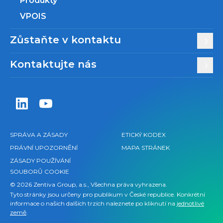
Produkty
VPOIS
Zůstaňte v kontaktu
Kontaktujte nás
Zentiva LinkedIn
Zentiva YouTube
SPRÁVA A ZÁSADY
ETICKÝ KODEX
PRÁVNÍ UPOZORNĚNÍ
MAPA STRÁNEK
ZÁSADY POUŽÍVÁNÍ
SOUBORŮ COOKIE
© 2026 Zentiva Group, a.s., Všechna práva vyhrazena.
Tyto stránky jsou určeny pro publikum v České republice. Konkrétní
informace o našich dalších trzích naleznete po kliknutí na
jednotlivé
země
.