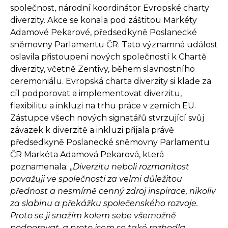
společnost, národní koordinátor Evropské charty
diverzity. Akce se konala pod záštitou Markéty
Adamové Pekarové, předsedkyně Poslanecké
sněmovny Parlamentu ČR. Tato významná událost
oslavila přistoupení nových společností k Chartě
diverzity, včetně Zentivy, během slavnostního
ceremoniálu. Evropská charta diverzity si klade za
cíl podporovat a implementovat diverzitu,
flexibilitu a inkluzi na trhu práce v zemích EU.
Zástupce všech nových signatářů stvrzující svůj
závazek k diverzitě a inkluzi přijala právě
předsedkyně Poslanecké sněmovny Parlamentu
ČR Markéta Adamová Pekarová, která
poznamenala: „
Diverzitu neboli rozmanitost
považuji ve společnosti za velmi důležitou
přednost a nesmírně cenný zdroj inspirace, nikoliv
za slabinu a překážku společenského rozvoje.
Proto se ji snažím kolem sebe všemožně
podporovat, a proto jsem se také rozhodla