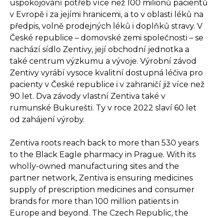
uspokojování potřeb více než 100 milionů pacientů
v Evropě i za jejími hranicemi, a to v oblasti léků na
předpis, volně prodejných léků i doplňků stravy. V
České republice – domovské zemi společnosti – se
nachází sídlo Zentivy, její obchodní jednotka a
také centrum výzkumu a vývoje. Výrobní závod
Zentivy vyrábí vysoce kvalitní dostupná léčiva pro
pacienty v České republice i v zahraničí již více než
90 let. Dva závody vlastní Zentiva také v
rumunské Bukurešti. Ty v roce 2022 slaví 60 let
od zahájení výroby.
Zentiva roots reach back to more than 530 years
to the Black Eagle pharmacy in Prague. With its
wholly-owned manufacturing sites and the
partner network, Zentiva is ensuring medicines
supply of prescription medicines and consumer
brands for more than 100 million patients in
Europe and beyond. The Czech Republic, the