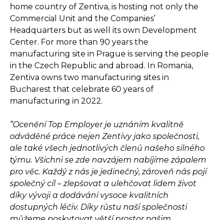
home country of Zentiva, is hosting not only the
Commercial Unit and the Companies’
Headquarters but as well its own Development
Center. For more than 90 years the
manufacturing site in Prague is serving the people
in the Czech Republic and abroad. In Romania,
Zentiva owns two manufacturing sites in
Bucharest that celebrate 60 years of
manufacturing in 2022.
”Ocenění Top Employer je uznáním kvalitně
odváděné práce nejen Zentivy jako společnosti,
ale také všech jednotlivých členů našeho silného
týmu. Všichni se zde navzájem nabíjíme zápalem
pro věc. Každý z nás je jedinečný, zároveň nás pojí
společný cíl – zlepšovat a ulehčovat lidem život
díky vývoji a dodávání vysoce kvalitních
dostupných léčiv. Díky růstu naší společnosti
můžeme poskytovat větší prostor našim