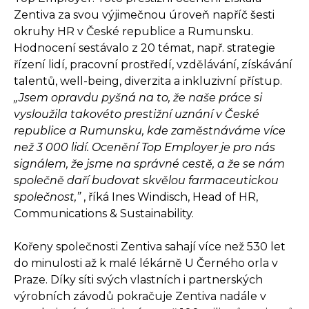
Zentiva za svou výjimečnou úroveň napříč šesti
okruhy HR v České republice a Rumunsku.
Hodnocení sestávalo z 20 témat, např. strategie
řízení lidí, pracovní prostředí, vzdělávání, získávání
talentů, well-being, diverzita a inkluzivní přístup.
„Jsem opravdu pyšná na to, že naše práce si
vysloužila takovéto prestižní uznání v České
republice a Rumunsku, kde zaměstnáváme více
než 3 000 lidí. Ocenění Top Employer je pro nás
signálem, že jsme na správné cestě, a že se nám
společně daří budovat skvělou farmaceutickou
společnost,”
, říká Ines Windisch, Head of HR,
Communications & Sustainability.
Kořeny společnosti Zentiva sahají více než 530 let
do minulosti až k malé lékárně U Černého orla v
Praze. Díky síti svých vlastních i partnerských
výrobních závodů pokračuje Zentiva nadále v