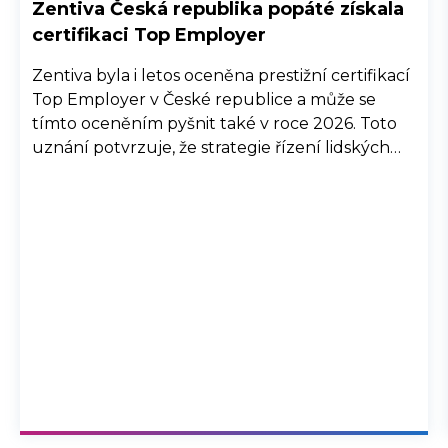
Zentiva Česká republika popáté získala
certifikaci Top Employer
Zentiva byla i letos oceněna prestižní certifikací
Top Employer v České republice a může se
tímto oceněním pyšnit také v roce 2026. Toto
uznání potvrzuje, že strategie řízení lidských
zdrojů společnosti Zentiva, její interní procesy a
komunikace, společně se snahou o well-being,
diverzitu a inkluzi, jsou na vysoké úrovni a
přispívají ke spokojenosti zaměstnanců.