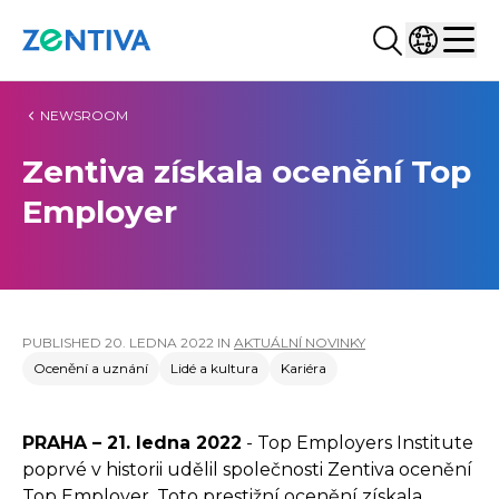
Vyhledat...
Vyberte z
Zentiva
Men
NEWSROOM
Zentiva získala ocenění Top
Employer
PUBLISHED
20. LEDNA 2022
IN
AKTUÁLNÍ NOVINKY
Ocenění a uznání
Lidé a kultura
Kariéra
PRAHA – 21. ledna 2022
- Top Employers Institute
poprvé v historii udělil společnosti Zentiva ocenění
Top Employer. Toto prestižní ocenění získala