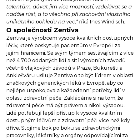
talentům, dávat jim více možností, vzdělávat se a
nadále růst, a to všechno při zachování vlastního
unikátního pohledu na věc,“
říká Ines Windisch.
O společnosti Zentiva
Zentiva je výrobcem vysoce kvalitních dostupných
léčiv, které poskytuje pacientům v Evropě i za
jejími hranicemi. Se svým týmem sestávajícím z více
než 4 700 oddaných lidí a sítí výrobních závodů
včetně vlajkových závodů v Praze, Bukurešti a
Anklešváru usiluje Zentiva o to být lídrem v oblasti
značkových generických léků v Evropě, aby co
nejlépe uspokojovala každodenní potřeby lidí v
oblasti zdravotní péče. Zakládáme si na tom, že
zdravotní péče má být právem a nikoli výsadou.
Lidé potřebují lepší přístup k vysoce kvalitním
dostupným léčivům a zdravotní péči více než kdy
dříve. Stojíme bok po boku se zdravotnickými
pracovníky, lékárníky a orgány odpovídajícími za