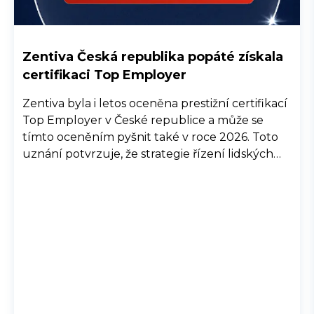
Zentiva Česká republika popáté získala
certifikaci Top Employer
Zentiva byla i letos oceněna prestižní certifikací
Top Employer v České republice a může se
tímto oceněním pyšnit také v roce 2026. Toto
uznání potvrzuje, že strategie řízení lidských
zdrojů společnosti Zentiva, její interní procesy a
komunikace, společně se snahou o well-being,
diverzitu a inkluzi, jsou na vysoké úrovni a
přispívají ke spokojenosti zaměstnanců.