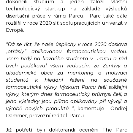
dokončili studium a jeden založil vlastní
technologický start-up na základě výsledků
disertační práce v rámci Parcu. Parc také dále
rozšířil v roce 2020 síť spolupracujících univerzit v
Evropě.
"Dá se říct, že naše úspěchy v roce 2020 doslova
„otřásly“ aplikovanou farmaceutickou vědou.
Jsem hrdý na každého studenta v Parcu a rád
bych poděkoval všem vedoucím ze Zentivy a
akademické obce za mentoring a motivaci
studentů k hledání řešení na současné
farmaceutické výzvy. Výzkum Parcu řeší stěžejní
výzvy, kterým dnes farmaceutický průmysl čelí, a
jeho výsledky jsou přímo aplikovány při vývoji a
výrobě nových produktů “
, komentuje Ondřej
Dammer, provozní ředitel Parcu.
Již potřetí byli doktorandi oceněni The Parc