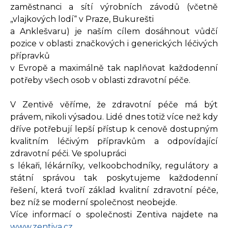
zaměstnanci a sítí výrobních závodů (včetně
„vlajkových lodí“ v Praze, Bukurešti
a Anklešvaru) je naším cílem dosáhnout vůdčí
pozice v oblasti značkových i generických léčivých
přípravků
v Evropě a maximálně tak naplňovat každodenní
potřeby všech osob v oblasti zdravotní péče.
V Zentivě věříme, že zdravotní péče má být
právem, nikoli výsadou. Lidé dnes totiž více než kdy
dříve potřebují lepší přístup k cenově dostupným
kvalitním léčivým přípravkům a odpovídající
zdravotní péči. Ve spolupráci
s lékaři, lékárníky, velkoobchodníky, regulátory a
státní správou tak poskytujeme každodenní
řešení, která tvoří základ kvalitní zdravotní péče,
bez níž se moderní společnost neobejde.
Více informací o společnosti Zentiva najdete na
www.zentiva.cz
.