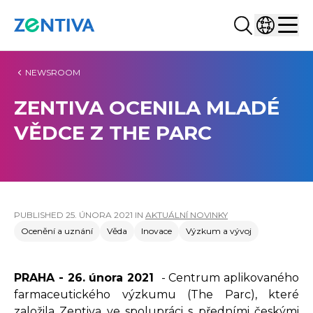
Vyhledat...
Vyberte z
Zentiva
Men
NEWSROOM
ZENTIVA OCENILA MLADÉ
VĚDCE Z THE PARC
PUBLISHED
25. ÚNORA 2021
IN
AKTUÁLNÍ NOVINKY
Ocenění a uznání
Věda
Inovace
Výzkum a vývoj
PRAHA - 26. února 2021
-
Centrum aplikovaného
farmaceutického výzkumu (The Parc), které
založila Zentiva ve spolupráci s předními českými