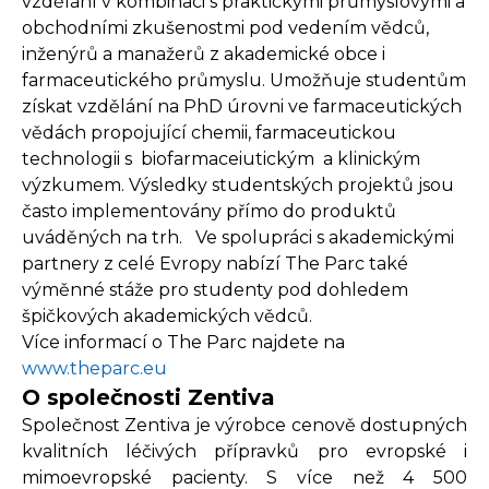
vzdělání v kombinaci s praktickými průmyslovými a
obchodními zkušenostmi pod vedením vědců,
inženýrů a manažerů z akademické obce i
farmaceutického průmyslu. Umožňuje studentům
získat vzdělání na PhD úrovni ve farmaceutických
vědách propojující chemii, farmaceutickou
technologii s biofarmaceiutickým a klinickým
výzkumem. Výsledky studentských projektů jsou
často implementovány přímo do produktů
uváděných na trh. Ve spolupráci s akademickými
partnery z celé Evropy nabízí The Parc také
výměnné stáže pro studenty pod dohledem
špičkových akademických vědců.
Více informací o The Parc najdete na
www.theparc.eu
O společnosti Zentiva
Společnost Zentiva je výrobce cenově dostupných
kvalitních léčivých přípravků pro evropské i
mimoevropské pacienty. S více než 4 500