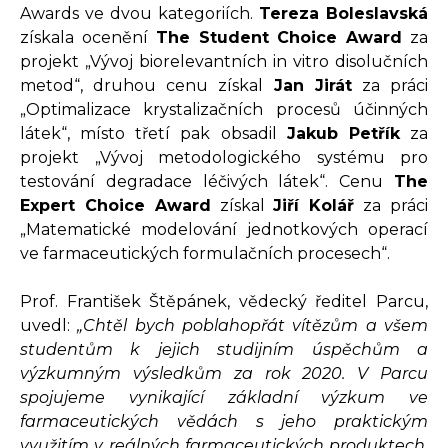
Awards ve dvou kategoriích.
Tereza Boleslavská
získala ocenění
The Student Choice Award
za
projekt „Vývoj biorelevantních in vitro disolučních
metod“, druhou cenu získal
Jan Jirát
za práci
„Optimalizace krystalizačních procesů účinných
látek“, místo třetí pak obsadil
Jakub Petřík
za
projekt „Vývoj metodologického systému pro
testování degradace léčivých látek“. Cenu
The
Expert Choice Award
získal
Jiří Kolář
za práci
„Matematické modelování jednotkových operací
ve farmaceutických formulačních procesech“.
Prof. František Štěpánek, vědecký ředitel Parcu,
uvedl:
„Chtěl bych poblahopřát vítězům a všem
studentům k jejich studijním úspěchům a
výzkumným výsledkům za rok 2020. V Parcu
spojujeme vynikající základní výzkum ve
farmaceutických vědách s jeho praktickým
využitím v reálných farmaceutických produktech,