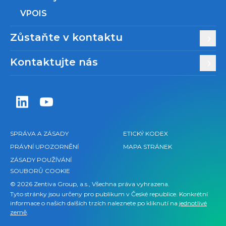
VPOIS
Zůstaňte v kontaktu
Kontaktujte nás
Zentiva LinkedIn
Zentiva YouTube
SPRÁVA A ZÁSADY
ETICKÝ KODEX
PRÁVNÍ UPOZORNĚNÍ
MAPA STRÁNEK
ZÁSADY POUŽÍVÁNÍ
SOUBORŮ COOKIE
© 2026 Zentiva Group, a.s., Všechna práva vyhrazena.
Tyto stránky jsou určeny pro publikum v České republice. Konkrétní
informace o našich dalších trzích naleznete po kliknutí na
jednotlivé
země
.