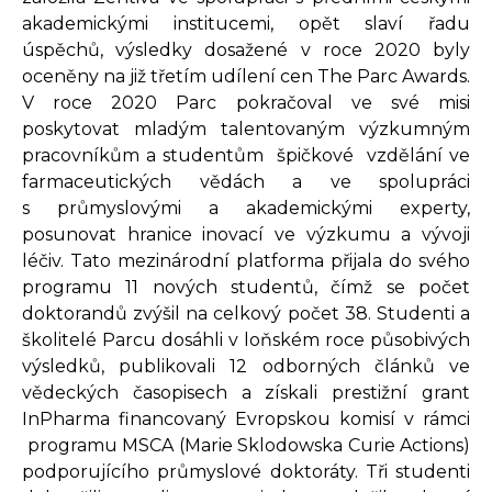
akademickými institucemi, opět slaví řadu
úspěchů, výsledky dosažené v roce 2020 byly
oceněny na již třetím udílení cen The Parc Awards.
V roce 2020 Parc pokračoval ve své misi
poskytovat mladým talentovaným výzkumným
pracovníkům a studentům špičkové vzdělání ve
farmaceutických vědách a ve spolupráci
s průmyslovými a akademickými experty,
posunovat hranice inovací ve výzkumu a vývoji
léčiv. Tato mezinárodní platforma přijala do svého
programu 11 nových studentů, čímž se počet
doktorandů zvýšil na celkový počet 38. Studenti a
školitelé Parcu dosáhli v loňském roce působivých
výsledků, publikovali 12 odborných článků ve
vědeckých časopisech a získali prestižní grant
InPharma financovaný Evropskou komisí v rámci
programu MSCA (Marie Sklodowska Curie Actions)
podporujícího průmyslové doktoráty. Tři studenti