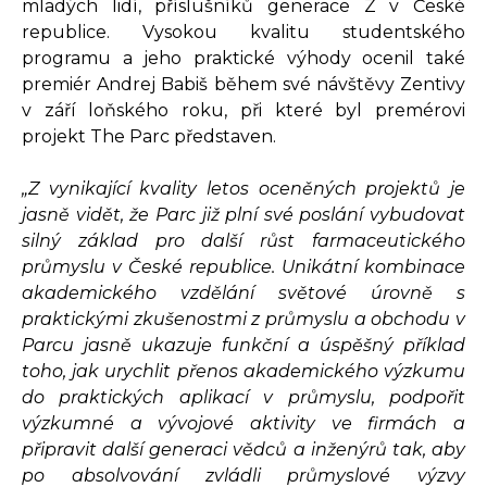
mladých lidí, příslušníků generace Z v České
republice. Vysokou kvalitu studentského
programu a jeho praktické výhody ocenil také
premiér Andrej Babiš během své návštěvy Zentivy
v září loňského roku, při které byl premérovi
projekt The Parc představen.
„Z vynikající kvality letos oceněných projektů je
jasně vidět, že Parc již plní své poslání vybudovat
silný základ pro další růst farmaceutického
průmyslu v České republice. Unikátní kombinace
akademického vzdělání světové úrovně s
praktickými zkušenostmi z průmyslu a obchodu v
Parcu jasně ukazuje funkční a úspěšný příklad
toho, jak urychlit přenos akademického výzkumu
do praktických aplikací v průmyslu, podpořit
výzkumné a vývojové aktivity ve firmách a
připravit další generaci vědců a inženýrů tak, aby
po absolvování zvládli průmyslové výzvy