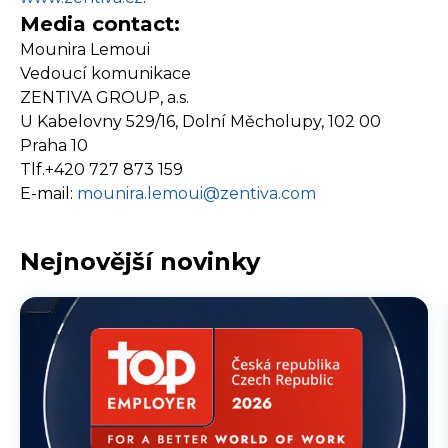
Media contact:
Mounira Lemoui
Vedoucí komunikace
ZENTIVA GROUP, a.s.
U Kabelovny 529/16, Dolní Měcholupy, 102 00
Praha 10
Tlf.+420 727 873 159
E-mail:
mounira.lemoui@zentiva.com
Nejnovější novinky