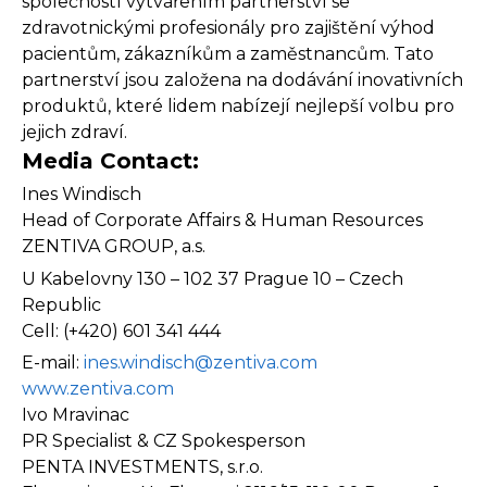
společností vytvářením partnerství se
zdravotnickými profesionály pro zajištění výhod
pacientům, zákazníkům a zaměstnancům. Tato
partnerství jsou založena na dodávání inovativních
produktů, které lidem nabízejí nejlepší volbu pro
jejich zdraví.
Media Contact:
Ines Windisch
Head of Corporate Affairs & Human Resources
ZENTIVA GROUP, a.s.
U Kabelovny 130 – 102 37 Prague 10 – Czech
Republic
Cell: (+420) 601 341 444
E-mail:
ines.windisch@zentiva.com
www.zentiva.com
Ivo Mravinac
PR Specialist & CZ Spokesperson
PENTA INVESTMENTS, s.r.o.