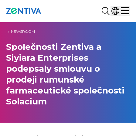
Vyhledat...
Vyberte z
Zentiva
Men
NEWSROOM
Společnosti Zentiva a
Siyiara Enterprises
podepsaly smlouvu o
prodeji rumunské
farmaceutické společnosti
Solacium