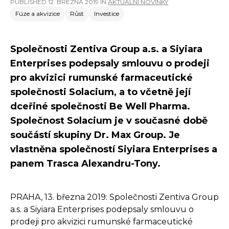
PUBLISHED
12. BŘEZNA 2019
IN
AKTUÁLNÍ NOVINKY
Fúze a akvizice
Růst
Investice
Společnosti Zentiva Group a.s. a Siyiara
Enterprises podepsaly smlouvu o prodeji
pro akvizici rumunské farmaceutické
společnosti Solacium, a to včetně její
dceřiné společnosti Be Well Pharma.
Společnost Solacium je v současné době
součástí skupiny Dr. Max Group. Je
vlastněna společností Siyiara Enterprises a
panem Trasca Alexandru-Tony.
PRAHA, 13. března 2019: Společnosti Zentiva Group
a.s. a Siyiara Enterprises podepsaly smlouvu o
prodeji pro akvizici rumunské farmaceutické