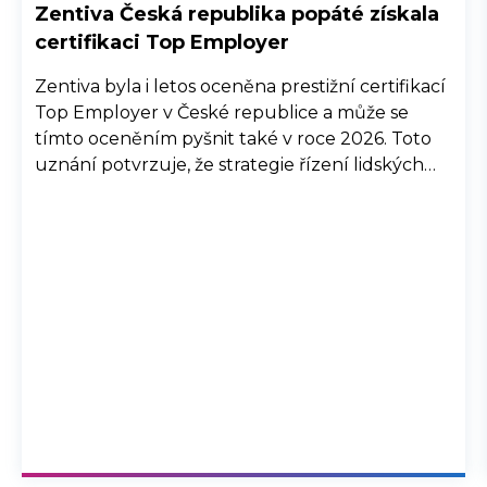
Zentiva Česká republika popáté získala
certifikaci Top Employer
Zentiva byla i letos oceněna prestižní certifikací
Top Employer v České republice a může se
tímto oceněním pyšnit také v roce 2026. Toto
uznání potvrzuje, že strategie řízení lidských
zdrojů společnosti Zentiva, její interní procesy a
komunikace, společně se snahou o well-being,
diverzitu a inkluzi, jsou na vysoké úrovni a
přispívají ke spokojenosti zaměstnanců.